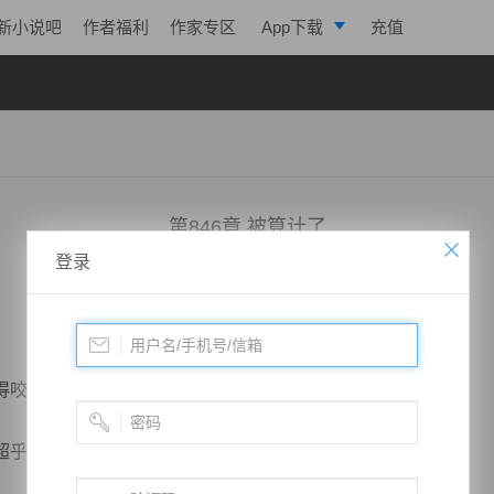
新小说吧
作者福利
作家专区
App下载
充值
逐浪小说
写作助手
第846章 被算计了
登录
小说：
凌天战魂
作者：
拓跋流云
更新时间：2018-05-23 22:10 字数：3011
得咬紧牙关。
乎想象，生死境妖兽果真不是如今的自己可以应对的。