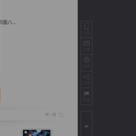
八...
书签
打赏
送花
分享
背
字
宽
滚
举报
换一换