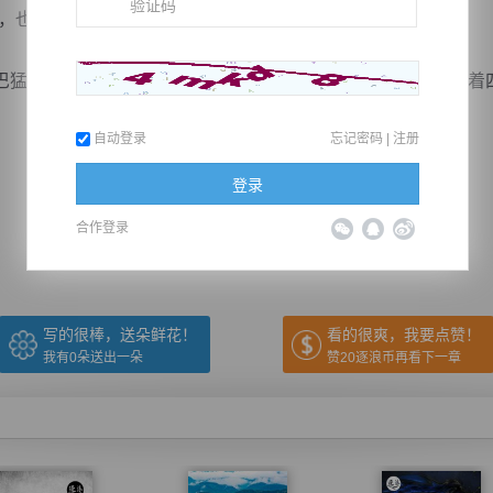
也逃脱不了一条死路。”
地朝地上一砸，只听轰隆一声巨响，肉眼可见的冲击波朝着四面
自动登录
忘记密码
|
注册
推荐在手机上阅读本书
登录
合作登录
上一章
回目录
下一章
（← 快捷键
快捷键→）
写的很棒，送朵鲜花！
看的很爽，我要点赞！
我有
0
朵送出一朵
赞20逐浪币再看下一章