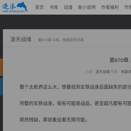
首页
书库
动漫
新小说吧
作者福利
作
凌天战魂
第870章 以后，他就是我兄弟
第870
小说：
凌天战魂
作者：
拓跋
整个太乾界这么大，想要找到玄铁战身后面缺失的部分
完整的玄铁战身，极有可能是战品，甚至超凡都有可
既然残缺，那就象征着无限可能。