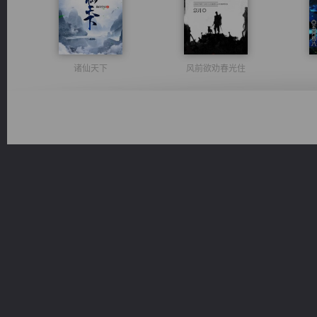
诸仙天下
风前欲劝春光住
佣兵王
光明神印