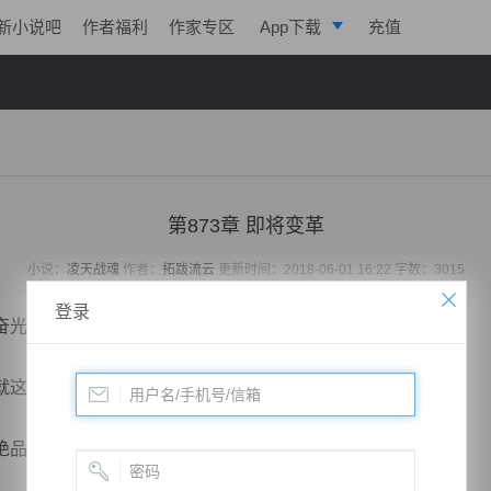
新小说吧
作者福利
作家专区
App下载
充值
逐浪小说
写作助手
第873章 即将变革
小说：
凌天战魂
作者：
拓跋流云
更新时间：2018-06-01 16:22 字数：3015
登录
奋光芒。
这么摆在面前，各个奄奄一息，连眼皮都睁不开了。
绝品丹药。