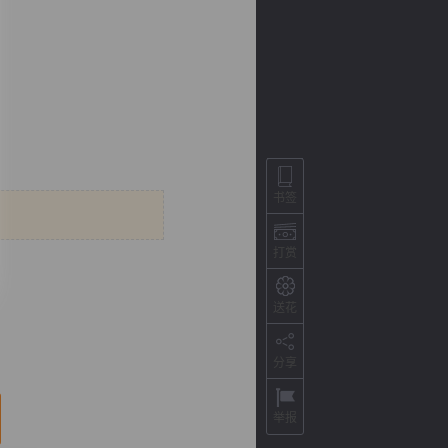
。
书签
打赏
背
字
宽
滚
送花
分享
举报