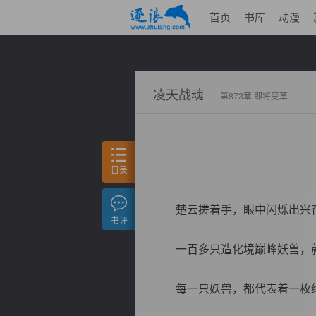
首页
书库
动漫
凌天战魂
第873章 即将变革
目录
楚云搓着手，眼中闪烁出兴
书评
一百多只造化境巅峰妖兽，就
每一只妖兽，都代表着一枚