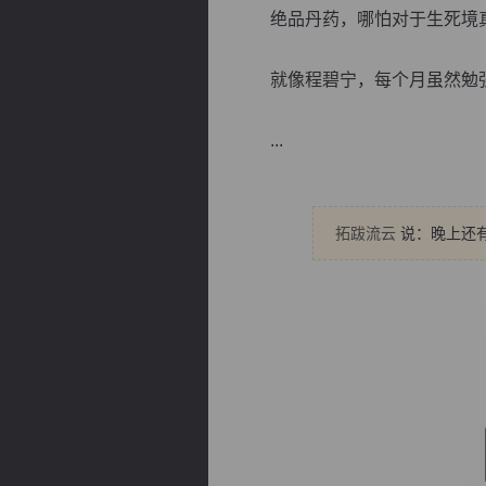
绝品丹药，哪怕对于生死境真
就像程碧宁，每个月虽然勉强
...
逐浪小说
拓跋流云
说：晚上还