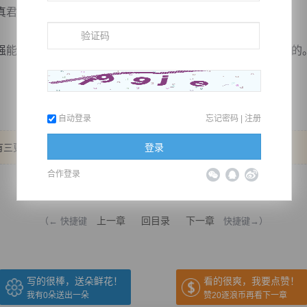
君来说，都珍贵的很。
能赚到几枚绝品丹药，但那都是呕心沥血，拼尽全力才得来的
自动登录
忘记密码
|
注册
登录
有三更，求鲜花！
合作登录
推荐在手机上阅读本书
上一章
回目录
下一章
（← 快捷键
快捷键→）
写的很棒，送朵鲜花！
看的很爽，我要点赞！
我有
0
朵送出一朵
赞20逐浪币再看下一章