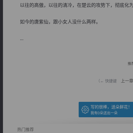
以往的高傲，以往的清冷，在楚云的攻势下，彻底化为
如今的唐紫仙，跟小女人没什么两样。
...
逐浪小说
推
上一
（← 快捷键
写的很棒，送朵鲜花！
我有
0
朵送出一朵
热门推荐