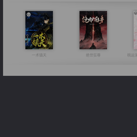
一术镇天
绝世狂尊
桃运
军魂永铸
维和先锋