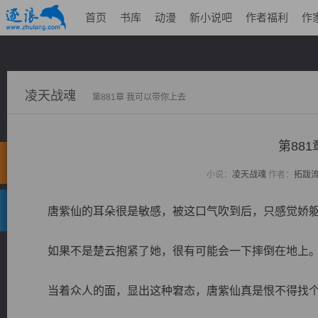
首页
书库
动漫
新小说吧
作者福利
作
凌天战魂
第881章 我可以带你上去
第88
小说：
凌天战魂
作者：
拓跋
唐紫仙的耳朵很是敏感，被这口气吹到后，只感觉娇躯
如果不是楚云抱紧了她，很有可能会一下摔倒在地上
当着众人的面，显出这种窘态，唐紫仙真是恨不得找个