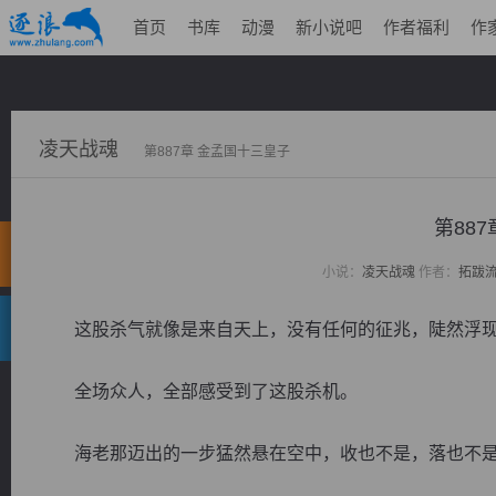
首页
书库
动漫
新小说吧
作者福利
作
凌天战魂
第887章 金孟国十三皇子
第88
小说：
凌天战魂
作者：
拓跋
这股杀气就像是来自天上，没有任何的征兆，陡然浮
全场众人，全部感受到了这股杀机。
海老那迈出的一步猛然悬在空中，收也不是，落也不