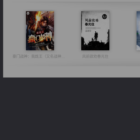
豪门战神：我既王（又名战神归来不败神婿修罗战神）
风前欲劝春光住
光明神印
佣兵王