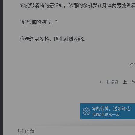
它能够清晰的感觉到，浓郁的杀机就在身体两旁蔓延着
“好恐怖的剑气。”
海老浑身发抖，瞳孔剧烈收缩...
逐浪小说
推
上一
（← 快捷键
写的很棒，送朵鲜花！
我有
0
朵送出一朵
热门推荐