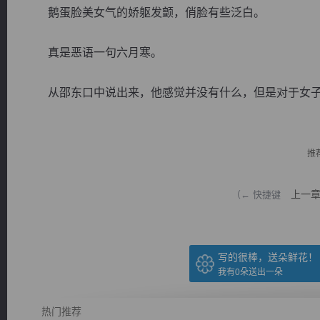
鹅蛋脸美女气的娇躯发颤，俏脸有些泛白。
真是恶语一句六月寒。
从邵东口中说出来，他感觉并没有什么，但是对于女子的
逐浪小说
推
上一
（← 快捷键
写的很棒，送朵鲜花！
我有
0
朵送出一朵
热门推荐