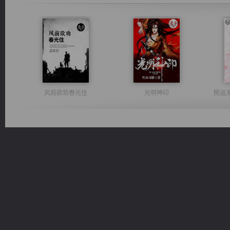
风前欲劝春光住
光明神印
桃运
佣兵王
激荡人生