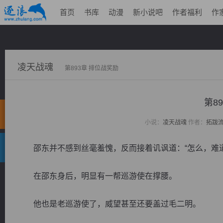
首页
书库
动漫
新小说吧
作者福利
作
凌天战魂
第893章 排位战奖励
第8
小说：
凌天战魂
作者：
拓跋
邵东并不感到丝毫羞愧，反而接着讥讽道：“怎么，难道
在邵东身后，明显有一帮巡游使在撑腰。
他也是老巡游使了，威望甚至还要盖过毛二明。