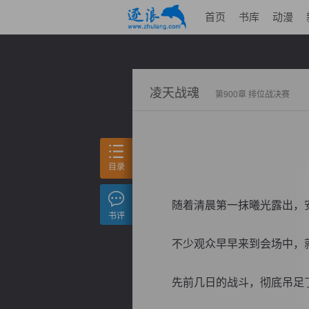
首页
书库
动漫
凌天战魂
第900章 排位战决赛
目录
随着清晨第一抹曦光露出，安
书评
不少观众早早来到会场中，就
先前几日的战斗，彻底吊足了