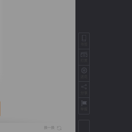
书签
打赏
送花
背
字
宽
滚
分享
举报
换一换