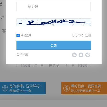
就一个话题。
名？
看...
自动登录
忘记密码
|
注册
登录
推荐在手机上阅读本书
合作登录
上一章
回目录
下一章
（← 快捷键
快捷键→）
写的很棒，送朵鲜花！
看的很爽，我要点赞！
我有
0
朵送出一朵
赞20逐浪币再看下一章