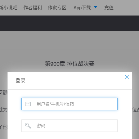
新小说吧
作者福利
作家专区
App下载
充值
逐浪小说
写作助手
第900章 排位战决赛
小说：
凌天战魂
作者：
拓跋流云
更新时间：2018-06-10 21:50 字数：3062
登录
静的大会场开始热闹起来。
为了挑选一个好位置，能够更近距离的观看这惊心动魄的排位
他们的胃口。