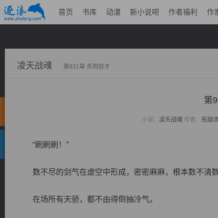
首页
书库
动漫
新小说吧
作者福利
作
凌天战魂
第931章 杀狗奴才
第9
小说：
凌天战魂
作者：
拓跋
“刷刷刷！”
数不尽的剑气在虚空中形成，密密麻麻，根本数不清数
在场所有天骄，都不由得倒抽冷气。