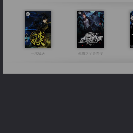
一术镇天
都市之至尊君侯
诸仙天下
军魂永铸