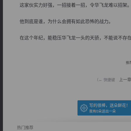
这家伙实力好强，一招接着一招，令华飞龙难以招架
他到底是谁，为什么会拥有如此恐怖的战力。
在这个年纪，能稳压华飞龙一头的天骄，不能说不存在，因
逐浪小说
推
上一
（← 快捷键
写的很棒，送朵鲜花！
我有
0
朵送出一朵
热门推荐