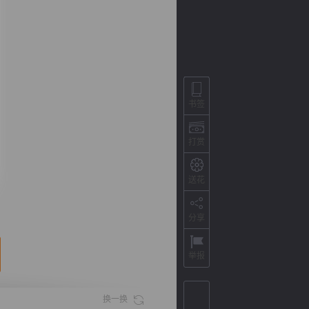
书签
打赏
送花
背
字
宽
滚
分享
举报
换一换