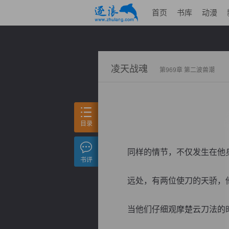
首页
书库
动漫
凌天战魂
第969章 第二波兽潮
目录
同样的情节，不仅发生在他身
书评
远处，有两位使刀的天骄，他
当他们仔细观摩楚云刀法的时