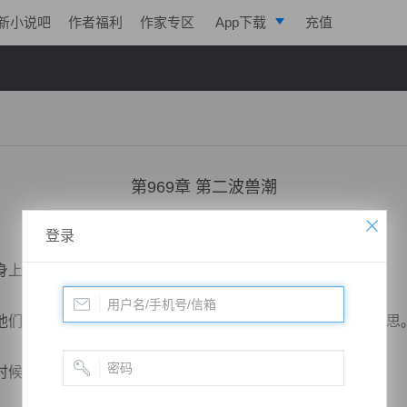
新小说吧
作者福利
作家专区
App下载
充值
逐浪小说
写作助手
第969章 第二波兽潮
小说：
凌天战魂
作者：
拓跋流云
更新时间：2018-07-03 00:25 字数：3011
登录
上，也发生在其他天骄身上。
们见到楚云出刀后，心底颇为不服气，便起了想要比较的心思
候，越看越心惊。