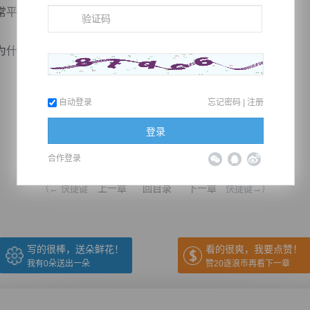
平凡，属于人人都会的那种。
什么会如此神奇？
自动登录
忘记密码
|
注册
登录
推荐在手机上阅读本书
合作登录
上一章
回目录
下一章
（← 快捷键
快捷键→）
写的很棒，送朵鲜花！
看的很爽，我要点赞！
我有
0
朵送出一朵
赞20逐浪币再看下一章