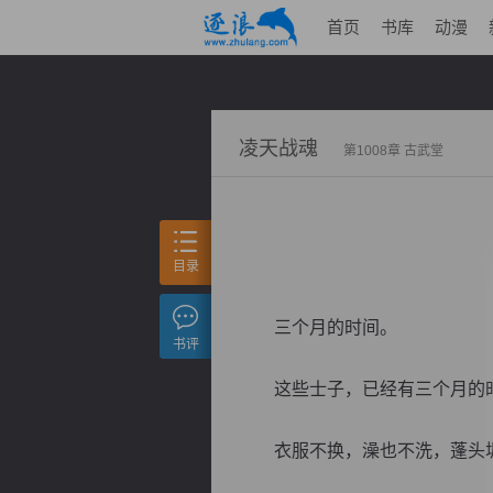
首页
书库
动漫
凌天战魂
第1008章 古武堂
目录
三个月的时间。
书评
这些士子，已经有三个月的时
衣服不换，澡也不洗，蓬头垢