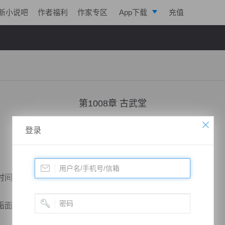
新小说吧
作者福利
作家专区
App下载
充值
逐浪小说
写作助手
第1008章 古武堂
小说：
凌天战魂
作者：
拓跋流云
更新时间：2018-07-20 23:50 字数：2009
登录
间没有好好休息了。
面不说，一身的汗渍都凝结成硬壳了。