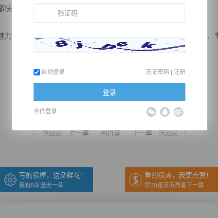
快看不出模样了。
力，如同磁铁般吸引着这些士子，让他们忘记平日里的琐事，
自动登录
忘记密码
|
注册
登录
推荐在手机上阅读本书
合作登录
上一章
回目录
下一章
（← 快捷键
快捷键→）
写的很棒，送朵鲜花！
看的很爽，我要点赞！
我有
0
朵送出一朵
赞20逐浪币再看下一章