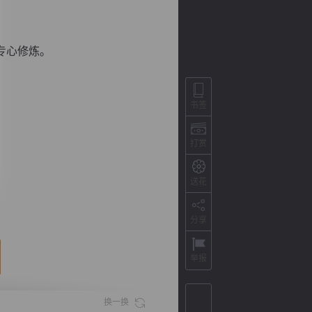
专心修炼。
书签
打赏
送花
背
字
宽
滚
分享
举报
换一换