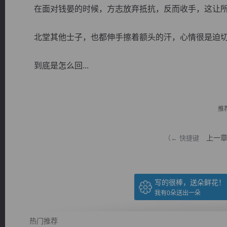
在面对钱晏的时候，方志放弃抵抗，反而收手，这让所
北堂其他士子，也都伸手擦着额头的汗，心情很是迫
到底是怎么回...
逐浪小说
推
上一
（← 快捷键
写的很棒，送朵鲜花！
我有
0
朵送出一朵
热门推荐