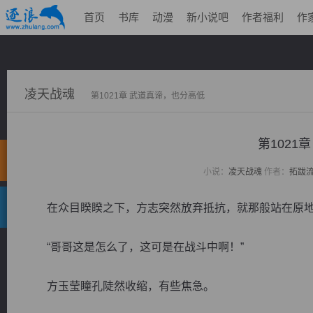
首页
书库
动漫
新小说吧
作者福利
作
凌天战魂
第1021章 武道真谛，也分高低
第1021
小说：
凌天战魂
作者：
拓跋
在众目睽睽之下，方志突然放弃抵抗，就那般站在原地
“哥哥这是怎么了，这可是在战斗中啊！”
方玉莹瞳孔陡然收缩，有些焦急。