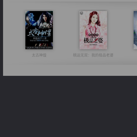
太古神煌
桃运无双：我的极品老婆
绝世狂尊
激荡人生