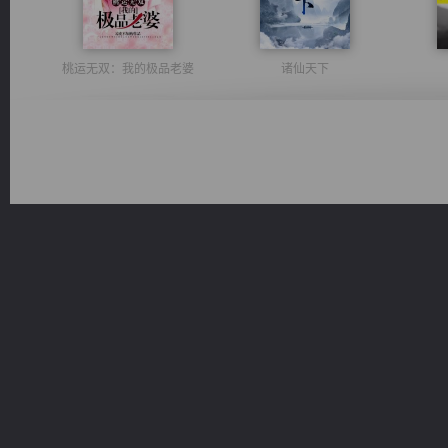
桃运无双：我的极品老婆
诸仙天下
绝世狂尊
佣兵王
激荡人生
无敌从不死开始