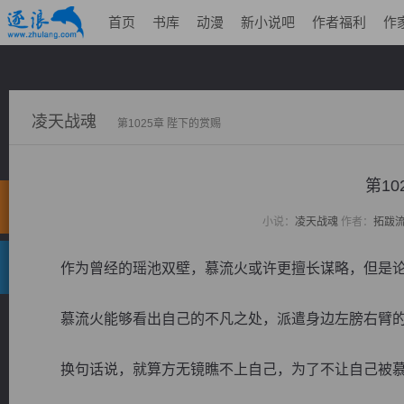
首页
书库
动漫
新小说吧
作者福利
作
凌天战魂
第1025章 陛下的赏赐
第10
小说：
凌天战魂
作者：
拓跋
作为曾经的瑶池双壁，慕流火或许更擅长谋略，但是论
慕流火能够看出自己的不凡之处，派遣身边左膀右臂的
换句话说，就算方无镜瞧不上自己，为了不让自己被慕