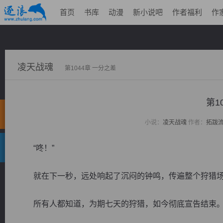
首页
书库
动漫
新小说吧
作者福利
作
凌天战魂
第1044章 一分之差
第1
小说：
凌天战魂
作者：
拓跋
“咚！”
就在下一秒，远处响起了沉闷的钟鸣，传遍整个狩猎
所有人都知道，为期七天的狩猎，如今彻底宣告结束