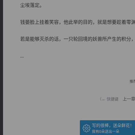
尘埃落定。
钱晏脸上挂着笑容，他此举的目的，就是想要趁着零渊
若是能够灭杀的话，一只轮回境的妖兽所产生的积分，
逐浪小说
...
推
上一
（← 快捷键
写的很棒，送朵鲜花！
我有
0
朵送出一朵