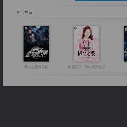
热门推荐
都市之至尊君侯
桃运无双：我的极品老婆
绝世狂尊
豪门战神：我既王（又名战神归来不败神婿修罗战神）