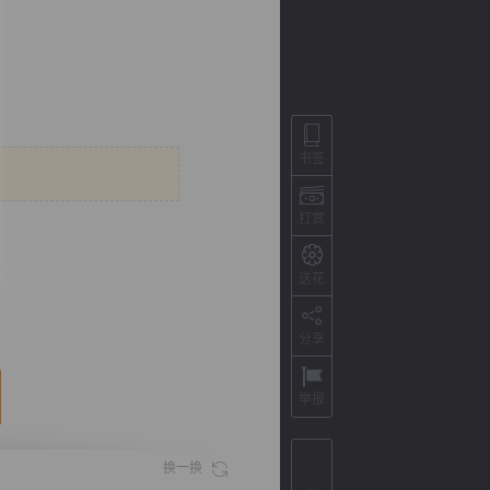
书签
打赏
送花
背
字
宽
滚
分享
举报
换一换