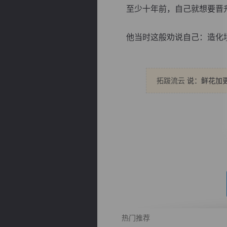
至少十年前，自己就想要晋升
他当时这般劝说自己：造化境实
逐浪小说
拓跋流云
说：鲜花加更
热门推荐