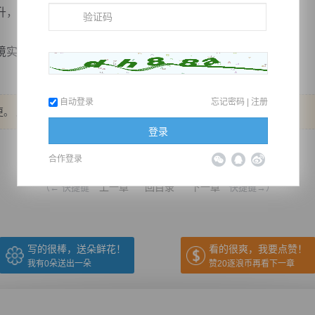
，然而道主说什么都不让。
际上是打基础...
自动登录
忘记密码
|
注册
。 后面还有三更。
登录
推荐在手机上阅读本书
合作登录
上一章
回目录
下一章
（← 快捷键
快捷键→）
写的很棒，送朵鲜花！
看的很爽，我要点赞！
我有
0
朵送出一朵
赞20逐浪币再看下一章