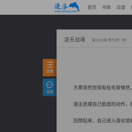
首页
书库
动漫
凌天战魂
第1069章 帮为师一把
目录
方寒突然觉得有些毛骨悚然，
书评
道主抚摸自己脸庞的动作，原
回想起来，自己进入造化境巅