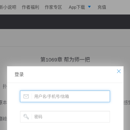
新小说吧
作者福利
作家专区
App下载
充值
逐浪小说
写作助手
第1069章 帮为师一把
小说：
凌天战魂
作者：
拓跋流云
更新时间：2018-08-10 01:01 字数：3264
登录
扑面而来一股不寒而栗的感觉。
本应该是慈祥长辈在表示关爱，但方寒却没有丝毫被关心的感
峰已经有十多年了。