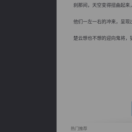
刹那间，天空变得扭曲起来，
他们一左一右的冲来，呈现出
楚云想也不想的迎向鬼将，猛然
逐浪小说
热门推荐