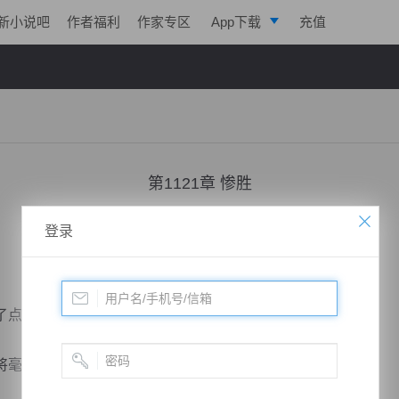
新小说吧
作者福利
作家专区
App下载
充值
逐浪小说
写作助手
第1121章 惨胜
小说：
凌天战魂
作者：
拓跋流云
更新时间：2018-08-24 23:09 字数：3030
登录
了点头。
毫不犹豫，齐齐出手。