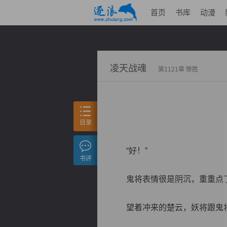
首页
书库
动漫
凌天战魂
第1121章 惨胜
目录
“好！”
书评
鬼将表情很是阴沉，重重点
望着冲来的楚云，妖将跟鬼将