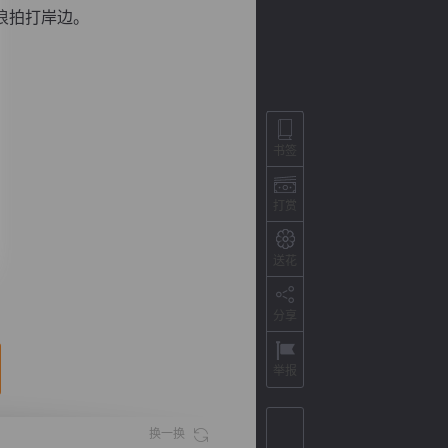
浪拍打岸边。
书签
打赏
送花
背
字
宽
滚
分享
举报
换一换