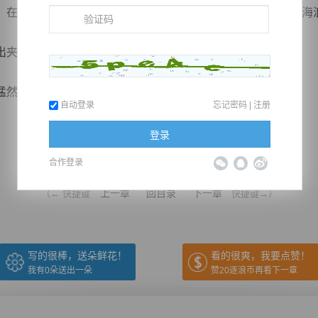
在鬼将妖将周身恐怖气息的冲击下，轰鸣声震耳欲聋，如同海
夹击之势，恐怖手段震慑苍穹。
一拳打...
自动登录
忘记密码
|
注册
登录
推荐在手机上阅读本书
合作登录
上一章
回目录
下一章
（← 快捷键
快捷键→）
写的很棒，送朵鲜花！
看的很爽，我要点赞！
我有
0
朵送出一朵
赞20逐浪币再看下一章