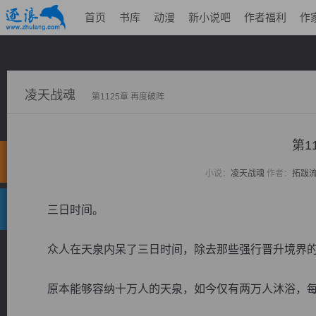
首页
书库
动漫
新小说吧
作者福利
作
凌天战魂
第1125章 再度破阵
第1
小说：
凌天战魂
作者：
拓跋
三日时间。
众人在天泉内呆了三日时间，除去那些强行晋升境界的
原本能够容纳十万人的天泉，如今仅有两万人沐浴，每