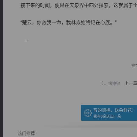
接下来的时间，便是在天泉界中四处探索，这就属于个
“楚云，你救我一命，我林焱始终记在心底。”
...
逐浪小说
推
上一
（← 快捷键
写的很棒，送朵鲜花！
我有
0
朵送出一朵
热门推荐