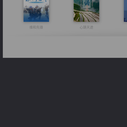
维和先锋
心铸天途
无敌从不死开始
太古神煌