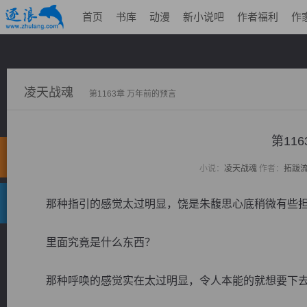
首页
书库
动漫
新小说吧
作者福利
作
凌天战魂
第1163章 万年前的预言
第11
小说：
凌天战魂
作者：
拓跋
那种指引的感觉太过明显，饶是朱馥思心底稍微有些担
里面究竟是什么东西？
那种呼唤的感觉实在太过明显，令人本能的就想要下去