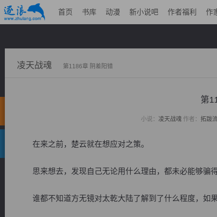
首页
书库
动漫
新小说吧
作者福利
作
凌天战魂
第1186章 阴差阳错
第1
小说：
凌天战魂
作者：
拓跋
在来之前，楚云就在想应对之策。
思来想去，发现自己无论用什么理由，都未必能够骗得
谁都不知道方无镜对太乾大陆了解到了什么程度，如果