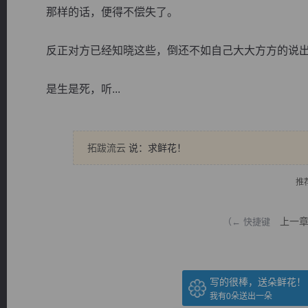
那样的话，便得不偿失了。
反正对方已经知晓这些，倒还不如自己大大方方的说
是生是死，听...
逐浪小说
拓跋流云
说：求鲜花！
推
上一
（← 快捷键
写的很棒，送朵鲜花！
我有
0
朵送出一朵