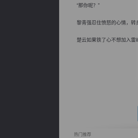
“那你呢？”
黎青强忍住愤怒的心情，转身
楚云如果铁了心不想加入雷峰，
逐浪小说
热门推荐