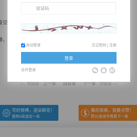
望向九公主。
自己就算再怎么强迫也强迫不来，所以自己无论如何...
自动登录
忘记密码
|
注册
登录
推荐在手机上阅读本书
合作登录
上一章
回目录
下一章
（← 快捷键
快捷键→）
写的很棒，送朵鲜花！
看的很爽，我要点赞！
我有
0
朵送出一朵
赞20逐浪币再看下一章