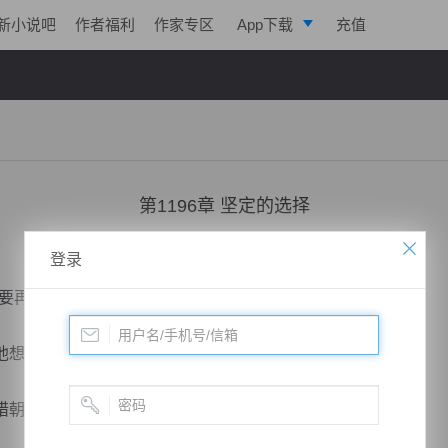
新小说吧
作者福利
作家专区
App下载
充值
逐浪小说
写作助手
第1196章 坚定的选择
小说：
凌天战魂
作者：
拓跋流云
更新时间：2018-09-18 15:34 字数：3004
登录
再多说了。”
想要追寻画圣走过的踪迹，当然还为了那一份机缘。
惜朝。