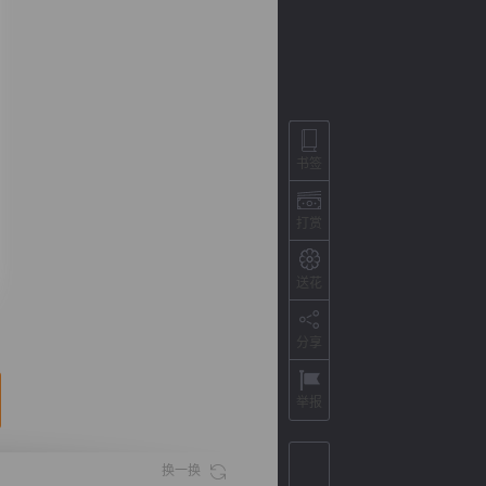
书签
打赏
送花
背
字
宽
滚
分享
举报
换一换