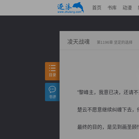
首页
书库
动漫
凌天战魂
第1196章 坚定的选择
目录
“黎峰主，我意已决，还请不要
书评
楚云不愿意继续纠缠下去，他
最终的目的，是见到画圣顾