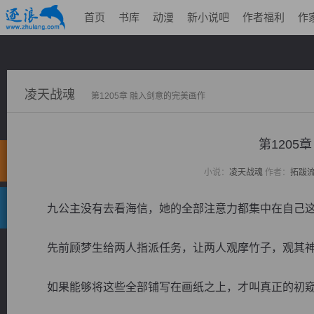
首页
书库
动漫
新小说吧
作者福利
作
凌天战魂
第1205章 融入剑意的完美画作
第1205
小说：
凌天战魂
作者：
拓跋
九公主没有去看海信，她的全部注意力都集中在自己这
先前顾梦生给两人指派任务，让两人观摩竹子，观其神
如果能够将这些全部铺写在画纸之上，才叫真正的初窥