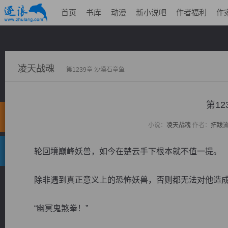
首页
书库
动漫
新小说吧
作者福利
作
凌天战魂
第1239章 沙漠石章鱼
第12
小说：
凌天战魂
作者：
拓跋
轮回境巅峰妖兽，如今在楚云手下根本就不值一提。
除非遇到真正意义上的恐怖妖兽，否则都无法对他造成
“幽冥鬼煞拳！”