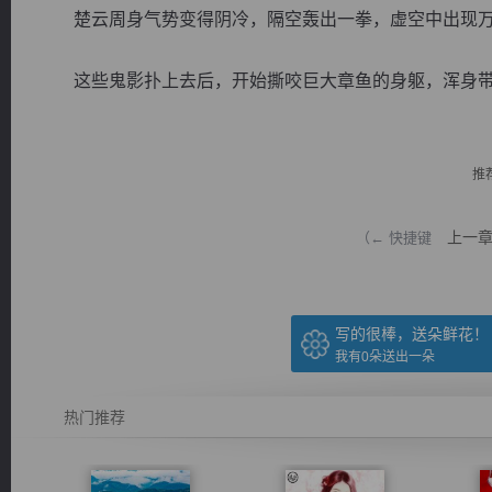
楚云周身气势变得阴冷，隔空轰出一拳，虚空中出现万
这些鬼影扑上去后，开始撕咬巨大章鱼的身躯，浑身带着一
逐浪小说
推
上一
（← 快捷键
写的很棒，送朵鲜花！
我有
0
朵送出一朵
热门推荐