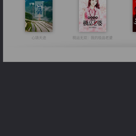
心铸天途
桃运无双：我的极品老婆
太古神煌
一术镇天