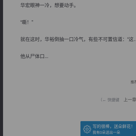
华宏眼神一冷，想要动手。
“嘶！”
就在这时，华裕倒抽一口冷气，有些不可置信道：“这…
逐浪小说
他从尸体口...
推
上一
（← 快捷键
写的很棒，送朵鲜花！
我有
0
朵送出一朵