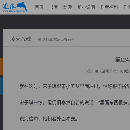
首页
书库
动漫
新小说吧
作者福利
作
凌天战魂
第1241章 最后两幅石棺
第12
小说：
凌天战魂
作者：
拓跋
就在这时，宋子琪跟宋小五从里面冲出，恰好跟华裕华
宋子琪一惊，但仍旧泰然自若的说道：“里面东西很多，
说完这句，她朝着外面冲去。