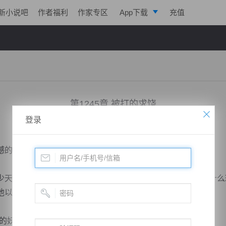
新小说吧
作者福利
作家专区
App下载
充值
逐浪小说
写作助手
第1245章 被打的求饶
登录
小说：
凌天战魂
作者：
拓跋流云
更新时间：2018-10-06 18:05 字数：3013
的转过头去，望着楚云，先前那句话就是出自他的口中。
骄皆都皱紧眉头，甚至一些人不由得冷嘲热讽起来：“开什么
他以为他是谁啊？”
妖兽，这可是上古妖兽啊！...