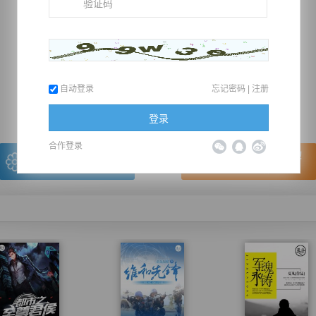
推荐在手机上阅读本书
自动登录
忘记密码
|
注册
上一章
回目录
下一章
（← 快捷键
快捷键→）
登录
合作登录
写的很棒，送朵鲜花！
看的很爽，我要点赞！
我有
0
朵送出一朵
赞20逐浪币再看下一章