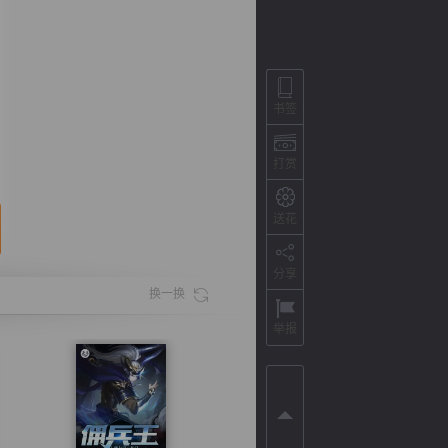
书签
打赏
送花
分享
背
字
宽
滚
换一换
举报