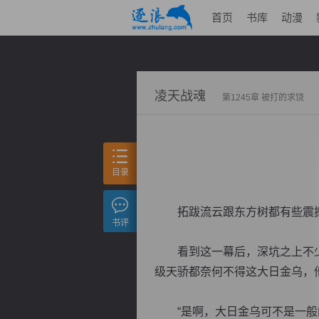
首页
书库
动漫
凌天战魂
第1245章 被打的求饶
目录
拓跋流云跟东方树都有些震撼
书评
看到这一幕后，深坑之上不少天
级天骄都奈何不得这大日金乌，
“是啊，大日金乌可不是一般的