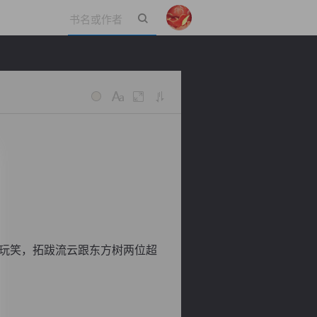
立即登录
玩笑，拓跋流云跟东方树两位超