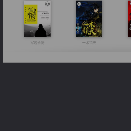
军魂永铸
一术镇天
太古神煌
豪门战神：我既王（又名战神归来不败神婿修罗战神）