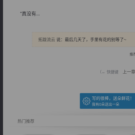
“真没有...
拓跋流云
说：最后几天了，手里有花的别等了~
逐浪小说
推
上一
（← 快捷键
写的很棒，送朵鲜花！
我有
0
朵送出一朵
热门推荐