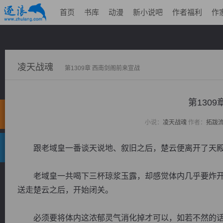
首页
书库
动漫
新小说吧
作者福利
作
凌天战魂
第1309章 西南剑阁前来宣战
第130
小说：
凌天战魂
作者：
拓跋
跟老域皇一番谈天说地、叙旧之后，楚云便离开了天
老域皇一共喝下三杯琼浆玉露，却感觉体内几乎要炸开
送走楚云之后，开始闭关。
必须要将体内这浓郁灵气消化掉才可以，如若不然的话