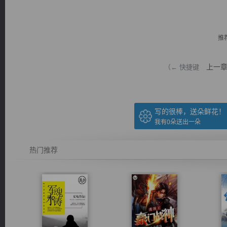
推
上一
（← 快捷键
逐浪小说
写的很棒，送朵鲜花！
我有
0
朵送出一朵
热门推荐