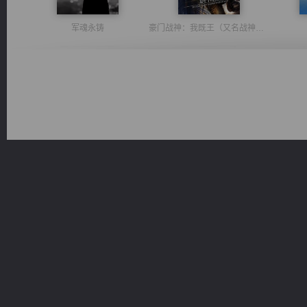
军魂永铸
豪门战神：我既王（又名战神归来不败神婿修罗战神）
桃运无双：我的极品老婆
心铸天途
无敌从不死开始
一术镇天