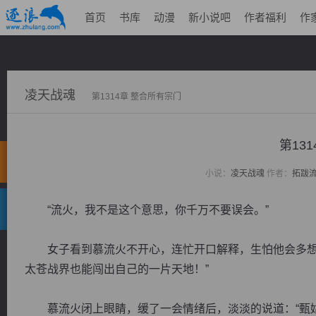
首页
书库
动漫
新小说吧
作者福利
作
凌天战魂
第1314章 整合所有宗门
第13
小说：
凌天战魂
作者：
拓跋
“流火，我不是这个意思，你千万不要误会。”
女子看到慕流火不开心，连忙开口解释，生怕他会多想：
太苍战界也能闯出自己的一片天地！”
慕流火闭上眼睛，缓了一会情绪后，淡淡的说道：“甄姑娘