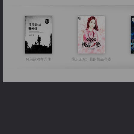
风前欲劝春光住
桃运无双：我的极品老婆
太古神煌
军魂永铸