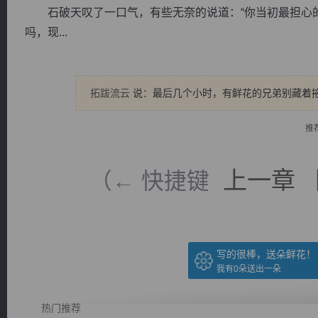
石破天叹了一口气，有些无奈的说道：“你当初最担心的
吗，现...
拓跋流云
说：最后几个小时，有鲜花的兄弟别藏着掖着
逐浪小说
推
上一章
（← 快捷键
写的很棒，送朵鲜花！
我有
0
朵送出一朵
热门推荐