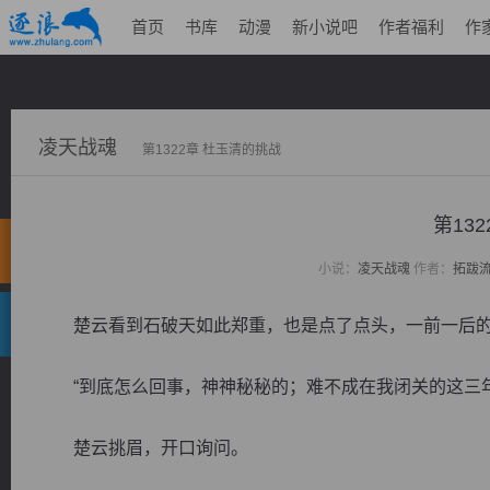
首页
书库
动漫
新小说吧
作者福利
作
凌天战魂
第1322章 杜玉清的挑战
第13
小说：
凌天战魂
作者：
拓跋
楚云看到石破天如此郑重，也是点了点头，一前一后的
“到底怎么回事，神神秘秘的；难不成在我闭关的这三年
楚云挑眉，开口询问。