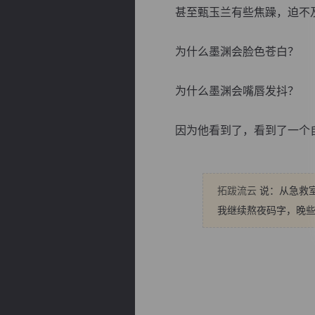
甚至甄玉兰有些焦躁，迫不及
为什么墨渊会脸色苍白？
为什么墨渊会嘴唇发抖？
逐浪小说
因为他看到了，看到了一个自己
拓跋流云
说：从急救室
我继续熬夜码字，晚些