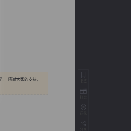
了。 感谢大家的支持，
背
字
宽
滚
书签
打赏
送花
分享