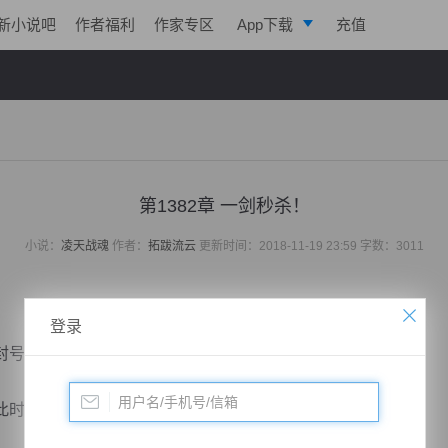
新小说吧
作者福利
作家专区
App下载
充值
逐浪小说
写作助手
第1382章 一剑秒杀！
小说：
凌天战魂
作者：
拓跋流云
更新时间：2018-11-19 23:59 字数：3011
登录
号至尊，同时开口问道。
时此刻的时间仿佛快要静止，每一秒都过的极其缓慢。