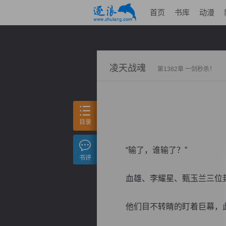
首页
书库
动漫
凌天战魂
第1382章 一剑秒杀！
目录
“输了，谁输了？”
书评
血雄、李耀星、甄玉兰三位封
他们目不转睛的盯着巨幕，此