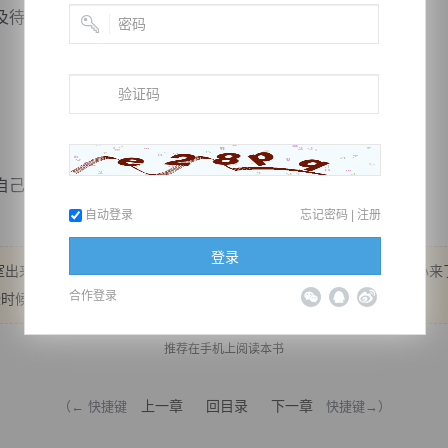
待的想要得知结果。
永远...
自动登录
忘记密码
|
注册
登录
出来了，正在输液，拿了些药，还好不是大病。 我也可以真正放下心来
合作登录
时候还有。 继续求鲜花！
推荐在手机上阅读本书
上一章
回目录
下一章
（← 快捷键
快捷键→）