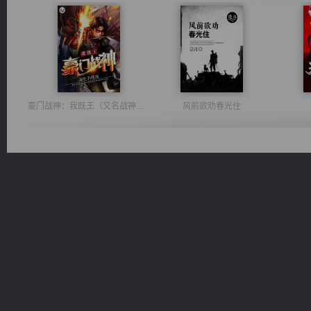
豪门战神：我既王（又名战神归来不败神婿修罗战神）
风前欲劝春光住
军魂永铸
无敌从不死开始
桃运