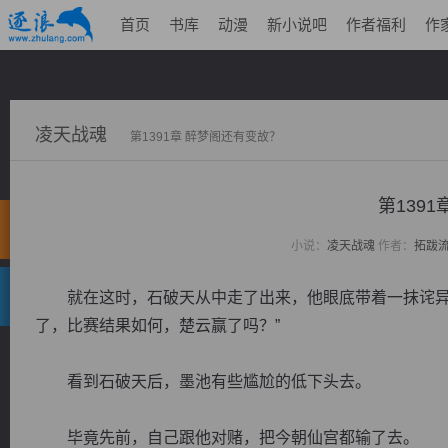
首页
书库
动漫
新小说吧
作者福利
作
凌天战魂
第1391章 醉梦阁还有变故？
第139
小说：
凌天战魂
作者：
拓跋
就在这时，石破天从中走了出来，他眼底带着一抹诧异，
了，比赛结果如何，楚云赢了吗？”
看到石破天后，墨池有些尴尬的低下头去。
毕竟先前，自己跟他对赌，把今朝仙宫都输了去。