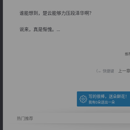
谁能想到，楚云能够力压段泽华啊？
说来，真是惭愧。...
逐浪小说
推
上一
（← 快捷键
写的很棒，送朵鲜花！
我有
0
朵送出一朵
热门推荐