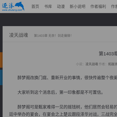
首页
书库
动漫
新小说吧
作者福利
作
凌天战魂
第1403章 无奈！剑走偏锋！
第140
小说：
凌天战魂
作者：
拓跋
醉梦阁改换门庭、重新开业的事情，很快传遍整个夜阑
大家听到这个消息后，第一印象都是不可置信。
醉梦阁可是甄家难得一见的摇钱树，他们居然会轻易的
廷中举办的宴会，在宴会之上楚云跟段泽华对战，三战完