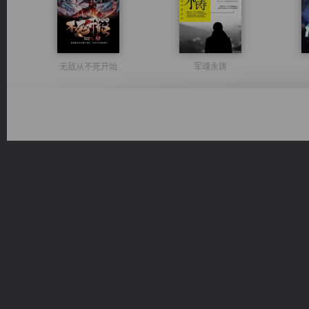
无敌从不死开始
军魂永铸
太古神煌
桃运无双：我的极品老婆