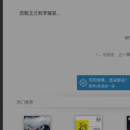
而甄玉兰和李耀星...
推
逐浪小说
上一
（← 快捷键
写的很棒，送朵鲜花！
我有
0
朵送出一朵
热门推荐