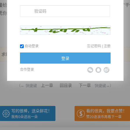
吓软了，一个个骂骂咧咧的站起身来，挥着拳头咆哮道：“干
死你啊！”
自动登录
忘记密码
|
注册
，求鲜花！
登录
推荐在手机上阅读本书
合作登录
上一章
回目录
下一章
（← 快捷键
快捷键→）
写的很棒，送朵鲜花！
看的很爽，我要点赞！
我有
0
朵送出一朵
赞20逐浪币再看下一章