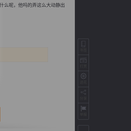
什么呢，他吗的弄这么大动静出
书签
打赏
背
字
宽
滚
送花
分享
举报