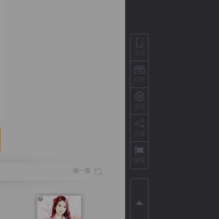
书签
打赏
送花
分享
背
字
宽
滚
举报
换一换