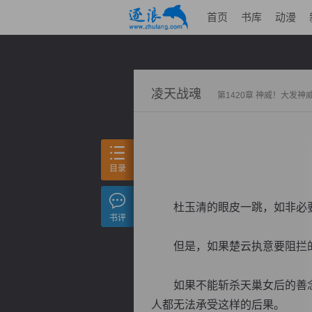
首页
书库
动漫
凌天战魂
第1420章 神威！大发神
目录
杜玉清的眼皮一跳，如非必要
书评
但是，如果楚云执意要阻拦的
如果不能斩杀天巢女后的善念
人都无法承受这样的后果。