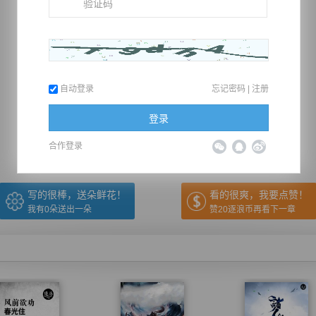
自动登录
忘记密码
|
注册
推荐在手机上阅读本书
登录
上一章
回目录
下一章
（← 快捷键
快捷键→）
合作登录
写的很棒，送朵鲜花！
看的很爽，我要点赞！
我有
0
朵送出一朵
赞20逐浪币再看下一章