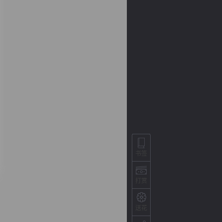
背
字
宽
滚
书签
打赏
送花