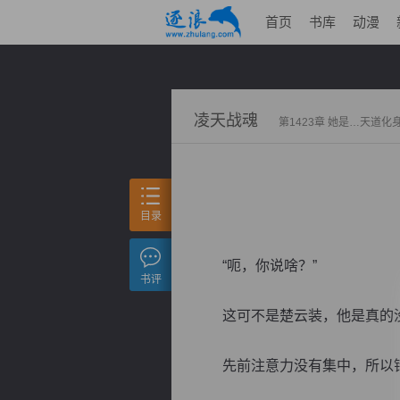
首页
书库
动漫
凌天战魂
第1423章 她是…天道化
目录
“呃，你说啥？”
书评
这可不是楚云装，他是真的
先前注意力没有集中，所以错