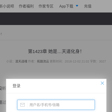
新小说吧
作者福利
作家专区
App下载
充值
逐浪小说
写作助手
身！
第1423章 她是…天道化身！
小说：
凌天战魂
作者：
拓跋流云
更新时间：2018-12-02 21:02 字数：3027
登录
没听见。
过了这么美妙的一句话。