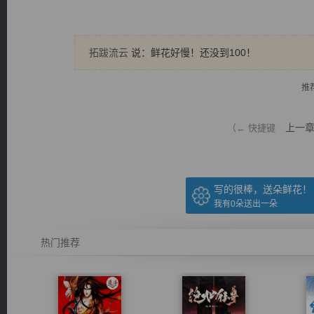
拓跋流云
说：鲜花好慢！还没到100！
推
逐浪小说
上一
（← 快捷键
写的很棒，送朵鲜花！
我有
0
朵送出一朵
热门推荐