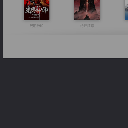
光明神印
绝世狂尊
豪门战神：我既王（又名战神归来不败神婿修罗战神）
激荡人生