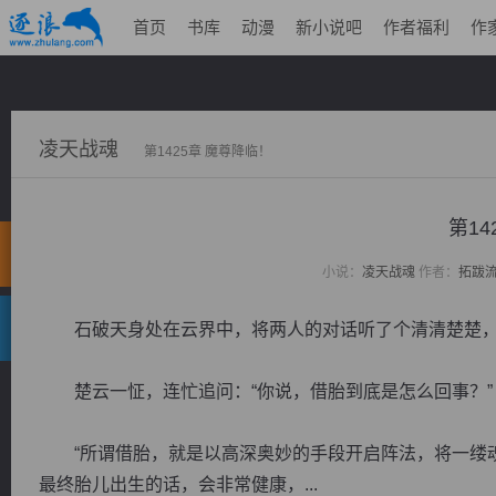
首页
书库
动漫
新小说吧
作者福利
作
凌天战魂
第1425章 魔尊降临！
第14
小说：
凌天战魂
作者：
拓跋
石破天身处在云界中，将两人的对话听了个清清楚楚，不
楚云一怔，连忙追问：“你说，借胎到底是怎么回事？”
“所谓借胎，就是以高深奥妙的手段开启阵法，将一缕魂
最终胎儿出生的话，会非常健康，...