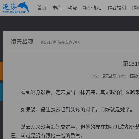
首页
书库
动漫
新小说吧
作者福利
作
凌天战魂
第1510章 留在我身边吧
第15
小说：
凌天战魂
作者：
拓跋
看到这身影后，楚云露出一抹苦笑，真是越怕什么越来
如果说，最让楚云赶到头疼的对手，可能就是她了。
楚云从来没有跟她交过手，但她的存在却好几次都让楚
己，可就是没有跟她一战的勇气。