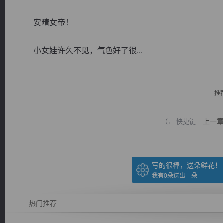
安晴女帝！
小女娃许久不见，气色好了很...
逐浪小说
推
上一
（← 快捷键
写的很棒，送朵鲜花！
我有
0
朵送出一朵
热门推荐