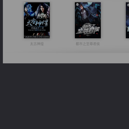
太古神煌
都市之至尊君侯
维和先锋
豪门战神：我既王（又名战神归来不败神婿修罗战神）