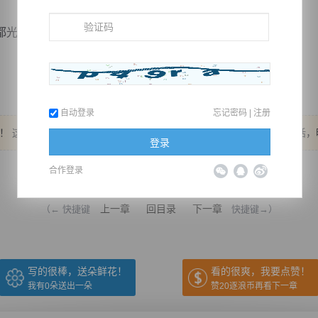
都光明磊落。
自动登录
忘记密码
|
注册
！ 这几天鲜花惨不忍睹！ 求一下吧！ 如果今天晚上能来一波鲜花的话
登录
推荐在手机上阅读本书
合作登录
上一章
回目录
下一章
（← 快捷键
快捷键→）
写的很棒，送朵鲜花！
看的很爽，我要点赞！
我有
0
朵送出一朵
赞20逐浪币再看下一章