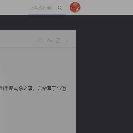
立即登录
出半路劫杀之事，吾辈羞于与他