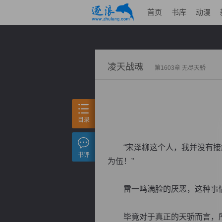
首页
书库
动漫
凌天战魂
第1603章 无尽天骄
目录
“宋泽柳这个人，我并没有接触
书评
为伍！”
雷一鸣满脸的厌恶，这种事情
毕竟对于真正的天骄而言，所