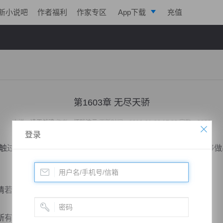
新小说吧
作者福利
作家专区
App下载
充值
逐浪小说
写作助手
第1603章 无尽天骄
小说：
凌天战魂
作者：
拓跋流云
更新时间：2019-01-22 17:39 字数：3021
登录
过，不过从他做的事情来看，就知道他人品恶劣，居然能够做
若是说出去的话，非常不光彩。
有事情都将摆在台面上。