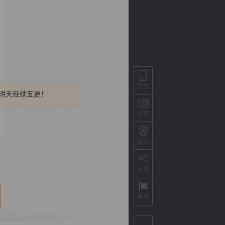
书签
，明天继续五更！
打赏
背
字
宽
滚
送花
分享
举报