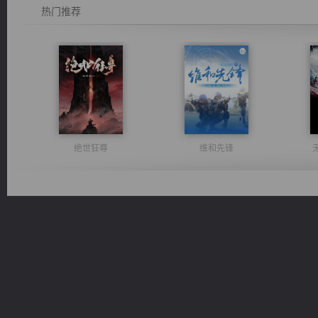
热门推荐
绝世狂尊
维和先锋
都市之至尊君侯
风前欲劝春光住