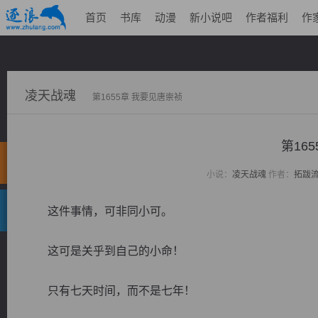
首页
书库
动漫
新小说吧
作者福利
作
凌天战魂
第1655章 我要见唐崇祯
第16
小说：
凌天战魂
作者：
拓跋
这件事情，可非同小可。
这可是关乎到自己的小命！
只有七天时间，而不是七年！