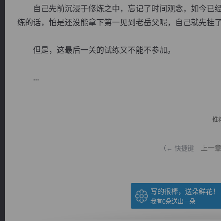
自己先前沉浸于修炼之中，忘记了时间观念，如今已经
练的话，怕是还没能拿下第一见到老岳父呢，自己就先挂
但是，这最后一关的试练又不能不参加。
逐浪小说
...
推
上一
（← 快捷键
写的很棒，送朵鲜花！
我有
0
朵送出一朵