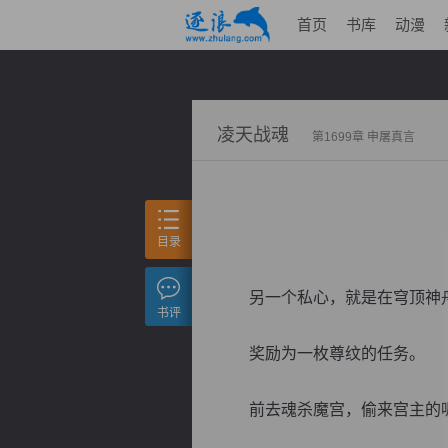
首页
书库
动漫
凌天战魂
第1699章 申屠真言
目录
另一个私心，就是在穹顶神舟
书评
奖励为一枚尊纹的任务。
前去魂杀魔宫，偷来宫主的