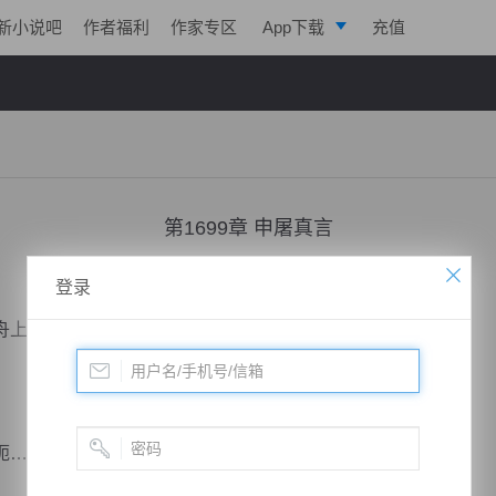
新小说吧
作者福利
作家专区
App下载
充值
逐浪小说
写作助手
第1699章 申屠真言
小说：
凌天战魂
作者：
拓跋流云
更新时间：2019-02-17 23:59 字数：3025
登录
上所接受的任务。
呃……肚兜。