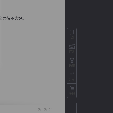
都显得不太好。
书签
打赏
送花
背
字
宽
滚
分享
举报
换一换