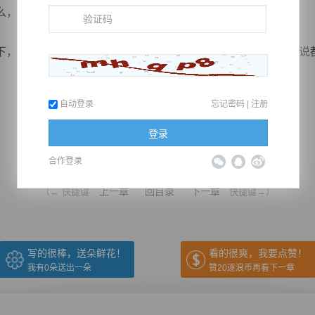
，楚云未必放在眼底，可谁会嫌尊纹多呢？
，那就要有始有终，若是因为做不到而选择半途而废，怎么说
自动登录
忘记密码
|
注册
登录
推荐在手机上阅读本书
合作登录
上一章
回目录
下一章
（← 快捷键
快捷键→）
写的很棒，送朵鲜花！
看的很爽，我要点赞！
我有
0
朵送出一朵
赞20逐浪币再看下一章