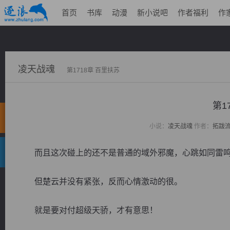
首页
书库
动漫
新小说吧
作者福利
作
凌天战魂
第1718章 百里扶苏
第1
小说：
凌天战魂
作者：
拓跋
而且这次碰上的还不是普通的域外邪魔，心跳如同雷鸣
但楚云并没有紧张，反而心情激动的很。
就是要对付超级天骄，才有意思！