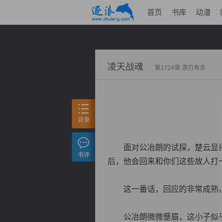
首页
书库
动漫
凌天战魂
第1724章 游刃有余
目录
面对公冶朗的试探，楚云显得游
书评
后，他会回来和你们这些故人打
这一番话，回应的非常成熟
公冶朗微微蹙眉，这小子似乎