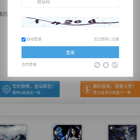
言，可不是什么...
自动登录
忘记密码
|
注册
推荐在手机上阅读本书
登录
上一章
回目录
下一章
（← 快捷键
快捷键→）
合作登录
写的很棒，送朵鲜花！
看的很爽，我要点赞！
我有
0
朵送出一朵
赞20逐浪币再看下一章