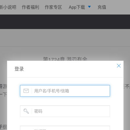
新小说吧
作者福利
作家专区
App下载
充值
逐浪小说
写作助手
第1724章 游刃有余
登录
小说：
凌天战魂
作者：
拓跋流云
更新时间：2019-02-25 21:00 字数：3011
刃有余，只见他淡然一笑，回答道：“老东西说了，现在还不
一下招呼的！”
。
很有自信，难不成申屠博真的没死？