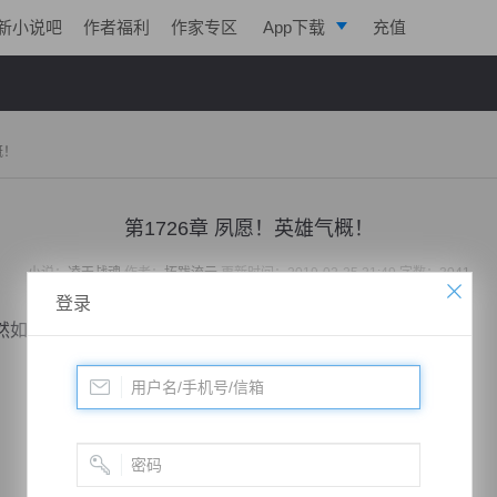
新小说吧
作者福利
作家专区
App下载
充值
逐浪小说
写作助手
概！
第1726章 夙愿！英雄气概！
小说：
凌天战魂
作者：
拓跋流云
更新时间：2019-02-25 21:49 字数：3041
登录
然如此疯狂？