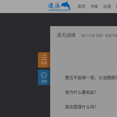
首页
书库
动漫
凌天战魂
第1726章 夙愿！英雄气
目录
楚云不由得一惊，公冶朗居
书评
他为什么要如此？
是在图谋什么吗？