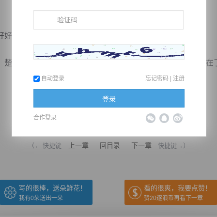
好的会突然失去理智，达到这种疯狂的程度。
楚云眼神飞速扫过四周，发现外面原本那十几位魔尊已经不在
自动登录
忘记密码
|
注册
登录
合作登录
推荐在手机上阅读本书
上一章
回目录
下一章
（← 快捷键
快捷键→）
写的很棒，送朵鲜花！
看的很爽，我要点赞！
我有
0
朵送出一朵
赞20逐浪币再看下一章