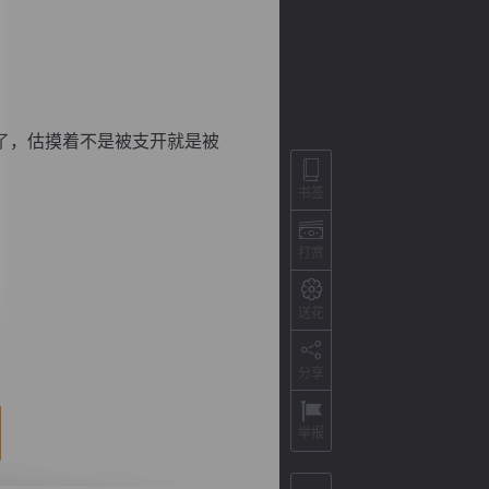
了，估摸着不是被支开就是被
书签
打赏
背
字
宽
滚
送花
分享
举报