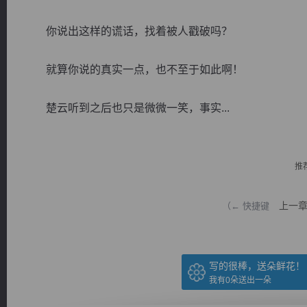
你说出这样的谎话，找着被人戳破吗？
就算你说的真实一点，也不至于如此啊！
逐浪小说
楚云听到之后也只是微微一笑，事实...
推
上一
（← 快捷键
写的很棒，送朵鲜花！
我有
0
朵送出一朵