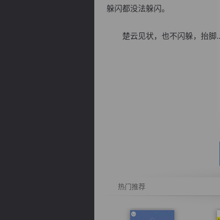
躲闪都没法躲闪。
楚云见状，也不闪躲，抬脚..
逐浪小说
热门推荐