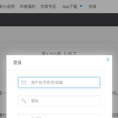
新小说吧
作者福利
作家专区
App下载
充值
逐浪小说
写作助手
第1753章 入戏了
登录
小说：
凌天战魂
作者：
拓跋流云
更新时间：2019-03-06 17:40 字数：3049
一击显然非常凶悍，周围虚空中充斥着浓郁的灵气，嗡嗡作响
的地面上突然突出一根完全由藤蔓组成的尖刺，朝着楚云的脚