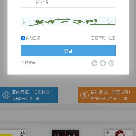
.
自动登录
忘记密码
|
注册
推荐在手机上阅读本书
登录
合作登录
上一章
回目录
下一章
（← 快捷键
快捷键→）
写的很棒，送朵鲜花！
看的很爽，我要点赞！
我有
0
朵送出一朵
赞20逐浪币再看下一章