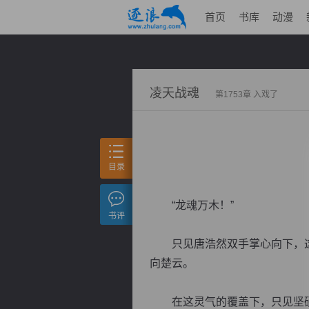
首页
书库
动漫
凌天战魂
第1753章 入戏了
目录
“龙魂万木！”
书评
只见唐浩然双手掌心向下，这
向楚云。
在这灵气的覆盖下，只见坚硬