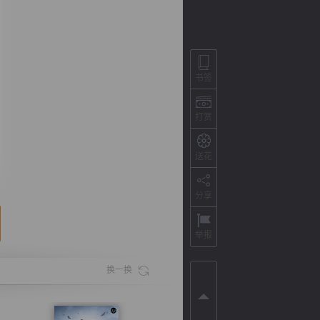
书签
打赏
送花
分享
背
字
宽
滚
举报
换一换