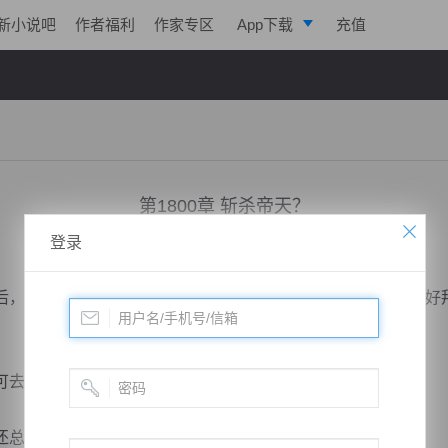
新小说吧
作者福利
作家专区
App下载
充值
逐浪小说
写作助手
第1800章 斩杀帝天？
登录
小说：
凌天战魂
作者：
拓跋流云
更新时间：2019-03-28 00:05 字数：8019
，想要投靠帝凰战界，被唐崇祯开口拒绝之后，无奈之下只好
去，只能在外面流浪。
总觉得对方暗地里经常笑话自己，于是一直怀恨在心。