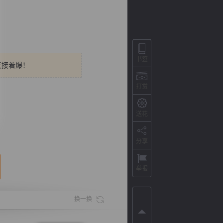
书签
天接着爆！
打赏
送花
背
字
宽
滚
分享
举报
换一换