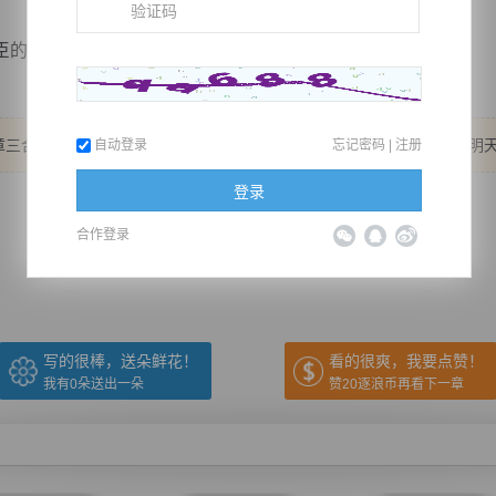
脑门上，梦轻...
三合一的大爆更！ 兄弟们太猛了，但请继续给我动力！ 来点鲜花！ 明
自动登录
忘记密码
|
注册
登录
推荐在手机上阅读本书
合作登录
上一章
回目录
下一章
（← 快捷键
快捷键→）
写的很棒，送朵鲜花！
看的很爽，我要点赞！
我有
0
朵送出一朵
赞20逐浪币再看下一章