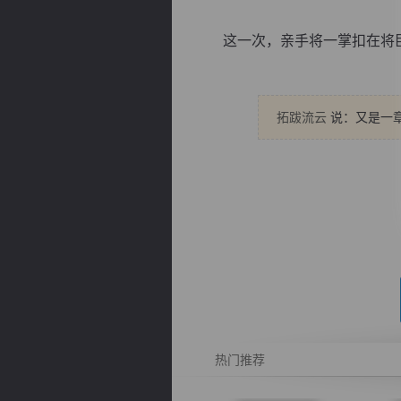
这一次，亲手将一掌扣在将臣的
拓跋流云
说：又是一章
逐浪小说
热门推荐