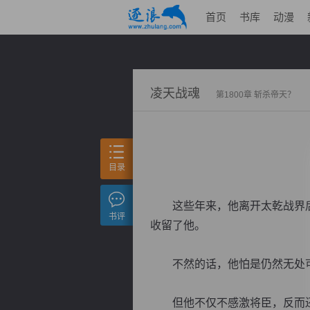
首页
书库
动漫
凌天战魂
第1800章 斩杀帝天？
目录
这些年来，他离开太乾战界后
书评
收留了他。
不然的话，他怕是仍然无处可
但他不仅不感激将臣，反而还