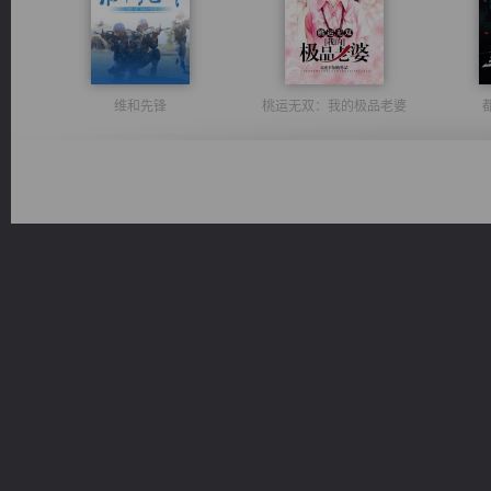
维和先锋
桃运无双：我的极品老婆
无敌从不死开始
军魂永铸