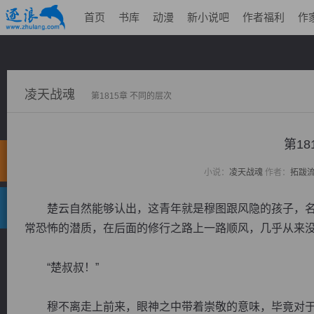
首页
书库
动漫
新小说吧
作者福利
作
凌天战魂
第1815章 不同的层次
第18
小说：
凌天战魂
作者：
拓跋
楚云自然能够认出，这青年就是穆图跟风隐的孩子，名
常恐怖的潜质，在后面的修行之路上一路顺风，几乎从来
“楚叔叔！”
穆不离走上前来，眼神之中带着崇敬的意味，毕竟对于他