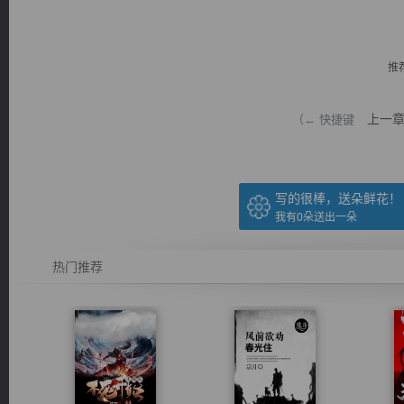
推
上一
（← 快捷键
逐浪小说
写的很棒，送朵鲜花！
我有
0
朵送出一朵
热门推荐