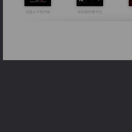
无敌从不死开始
风前欲劝春光住
心铸天途
一术镇天
桃运
绝世狂尊
维和先锋