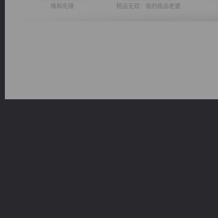
维和先锋
桃运无双：我的极品老婆
心铸天途
光明神印
军魂永铸
豪门战神：我既王（又名战神归来不败神婿修罗战神）