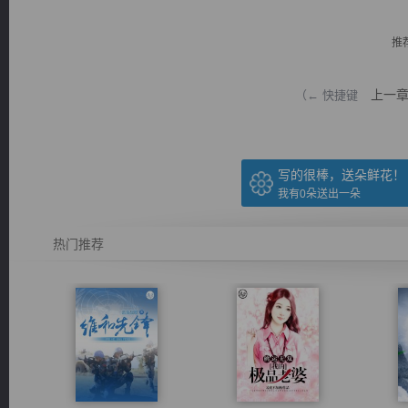
推
上一
（← 快捷键
逐浪小说
写的很棒，送朵鲜花！
我有
0
朵送出一朵
热门推荐