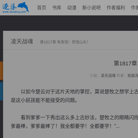
首页
书库
动漫
新小说吧
作者福利
作
凌天战魂
第1817章 有发现！奇怪山头！
第1817
小说：
凌天战魂
作者：
拓跋
以如今楚云对于这片天地的掌控，莫说楚牧之想学上古
是这小屁孩能不能接受的问题。
看到爹爹一下秀出这么多上古妙法，楚牧之的眼睛闪烁着
爹最棒，爹爹最棒了！我全都要学！全都要学！”...