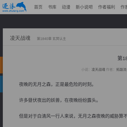
首页
书库
动漫
新小说吧
作者福利
作
凌天战魂
第1840章 玄冥认主
第1
小说：
凌天战魂
作者：
拓跋流
夜晚的无月之森，正是最危险的时刻。
许多昼伏夜出的妖兽，在夜晚纷纷露头。
但是对于白清风一行人来说，无月之森夜晚的威胁算不