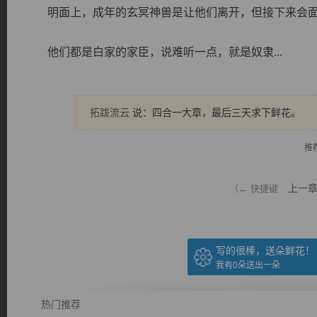
明面上，成年的玄冥神兽是让他们离开，但接下来会面
他们都是白家的家臣，说难听一点，就是奴隶...
逐浪小说
拓跋流云
说：四合一大章，最后三天求下鲜花。
推
上一
（← 快捷键
写的很棒，送朵鲜花！
我有
0
朵送出一朵
热门推荐