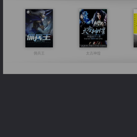
佣兵王
太古神煌
风前欲劝春光住
激荡人生