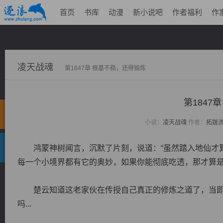
首页
书库
动漫
新小说吧
作者福利
作
凌天战魂
第1847章 根基不稳，还得锻炼
第1847
小说：
凌天战魂
作者：
拓跋
鸿蒙神树闻言，沉默了片刻，说道：“虽然踏入地仙才算
每一个小境界都有它的奥妙，如果你能彻底吃透，那才算是
楚云知道这老家伙在传授自己真正的修炼之道了，当即虚
吗...