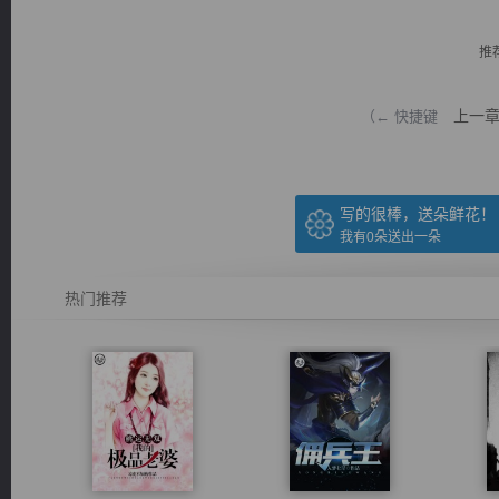
推
上一
（← 快捷键
逐浪小说
写的很棒，送朵鲜花！
我有
0
朵送出一朵
热门推荐