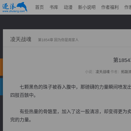
首页
书库
动漫
新小说吧
作者福利
作
凌天战魂
第1854章 因为你是周家人
第185
小说：
凌天战魂
作者：
拓跋
七颗黑色的珠子被吞入腹中，那磅礴的力量瞬间喷发出
四肢百骸中。
有些热量的骨骼里，加入了这一股清凉，却变得更为炙
完的力量。