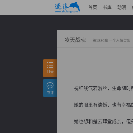
首页
书库
动漫
凌天战魂
第1880章 一个人情欠条
目录
祝红线气若游丝，生命随时都
书评
她的眼里有遗憾，也有幸福
她也想和楚云拜堂成亲，但是