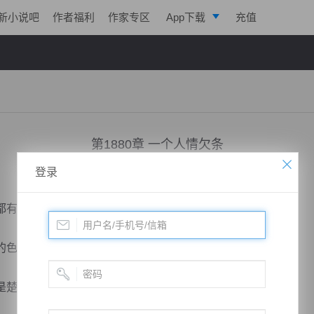
新小说吧
作者福利
作家专区
App下载
充值
逐浪小说
写作助手
第1880章 一个人情欠条
登录
小说：
凌天战魂
作者：
拓跋流云
更新时间：2019-06-02 23:51 字数：8025
有可能走向终点。
的色彩。
楚云根本就没有开过口。