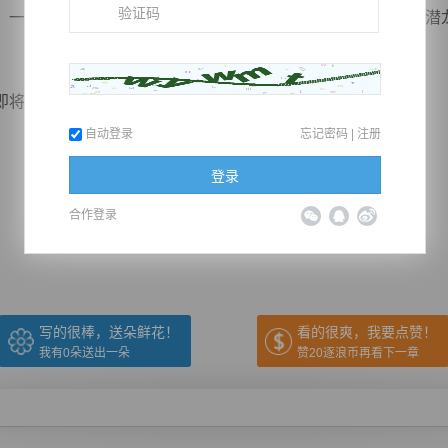
一起猎杀无月之森中的妖兽，为几块下品仙石斤斤计较，和潜
...
自动登录
忘记密码
|
注册
登录
推荐在手机上阅读本书
合作登录
上一章
回目录
下一章
（← 快捷键
快捷键→）
写的很棒，送朵鲜花！
看的很爽，我要点赞！
我有
0
朵送出一朵
赞20逐浪币再看下一章