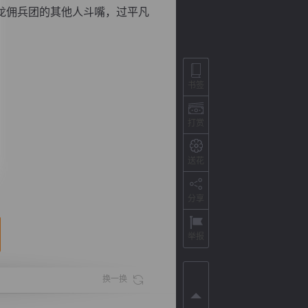
龙佣兵团的其他人斗嘴，过平凡
书签
打赏
送花
背
字
宽
滚
分享
举报
换一换